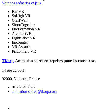
Voir nos scénarios et jeux
RaftVR
SoHigh VR
GraffWall
ShootTogether
FireFormation VR
ArchitectVR
LightSaber VR
Encounter
VR Assault
Pictionnary VR
TKorp
,
Animation soirée entreprises
pour les entreprises
14 rue du port
92000
,
Nanterre, France
01 76 54 38 47
animation-soiree@tkorp.com