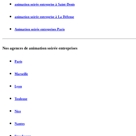
animation soirée entreprise à Saint-Denis
animation soirée entreprise à La Défense
Animation soirée entreprises Paris
Nos agences de
animation soirée entreprises
Paris
Marseille
Lyon
Toulouse
Nice
Nantes
Strasbourg